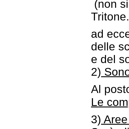
(non si
Tritone.
ad ecce
delle s
e del s
2)
Sono 
Al post
Le comp
3)
Aree 