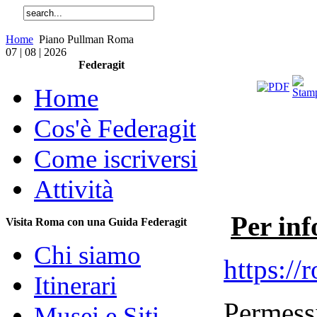
Home
Piano Pullman Roma
07 | 08 | 2026
Federagit
Home
Cos'è Federagit
Come iscriversi
PIAN
Attività
Per in
Visita Roma con una Guida Federagit
Chi siamo
https://r
Itinerari
Permessi
Musei e Siti