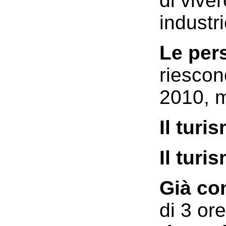
di vive
industr
Le per
riescon
2010, m
Il turi
Il turi
G
ià co
di 3 or