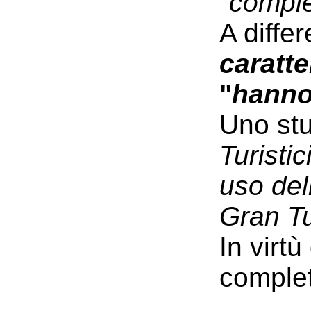
"compl
A
differ
caratte
"
hanno 
Uno stu
T
uristic
uso de
Gran T
In vi
rtù
complet