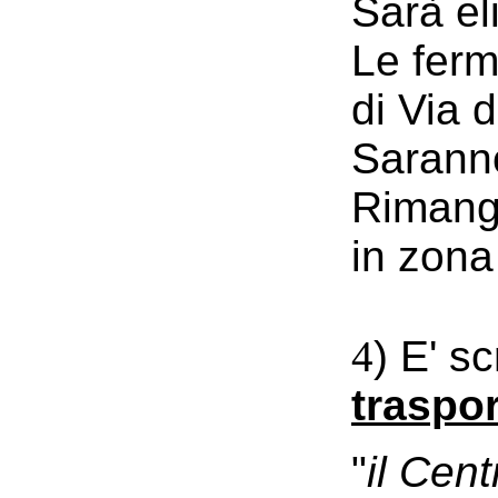
Sarà el
Le ferm
di Via 
Saranno
Rimango
in zona
4
)
E'
scr
traspo
"
il Cen