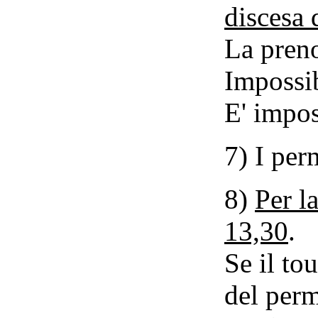
discesa 
La preno
Impossib
E' impos
7) I per
8)
Per l
13,30
.
Se il to
del per