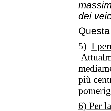
massima
dei vei
Questa 
5)
I pe
Attualme
mediamen
più cent
pomerig
6)
Per la