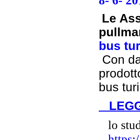
8- 6- 2
Le Ass
pullman
bus tur
Con dat
prodott
bus turi
LEGGI
l
o stu
https: