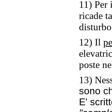
11) Per 
ricade t
disturbo
12) Il
pe
elevatri
poste ne
13) Ness
sono
c
E'
scrit