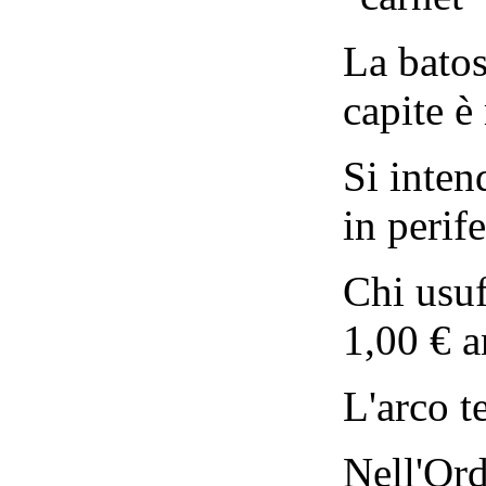
La batos
capite è
Si intend
in perif
Chi usuf
1,00 € a
L'arco t
Nell'Ord