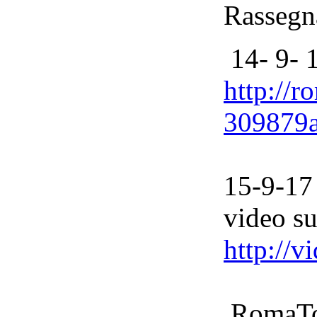
Rassegna
14- 9- 
http://r
309879a
15-9-17
video su
http://v
RomaToda