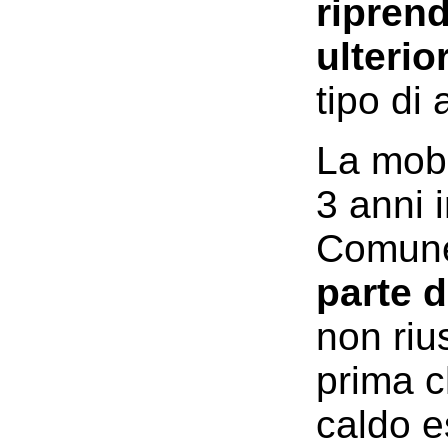
riprend
ulteri
tipo di
La mobi
3 anni 
Comune
parte d
non riu
prima c
caldo e