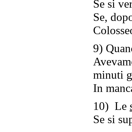
Se si ve
Se, dopo
Colosse
9) Quand
Avevamo 
minuti g
In manca
10) Le
Se si su