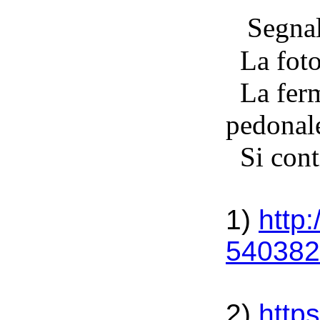
Segnali
La foto 
La ferma
pedonal
Si conti
1)
http:
540382
2)
http