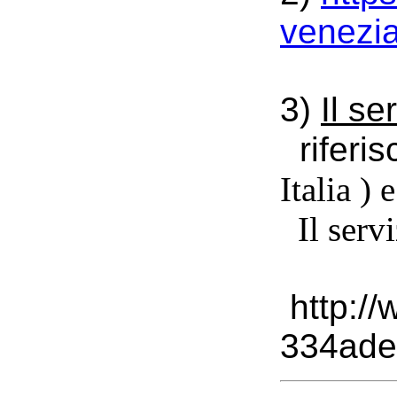
venezia
3)
Il s
riferisc
Italia )
Il servi
http:/
334ade