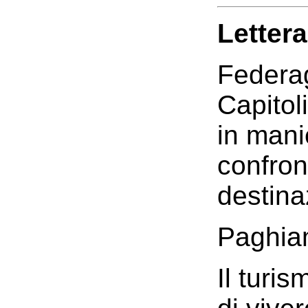
Letter
Federag
Capitol
in mani
confron
destina
Paghiamo
Il turi