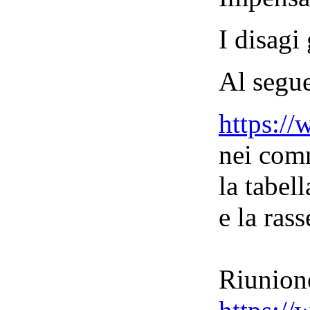
I disagi
Al segue
https:
nei com
la tabel
e la ras
Riunion