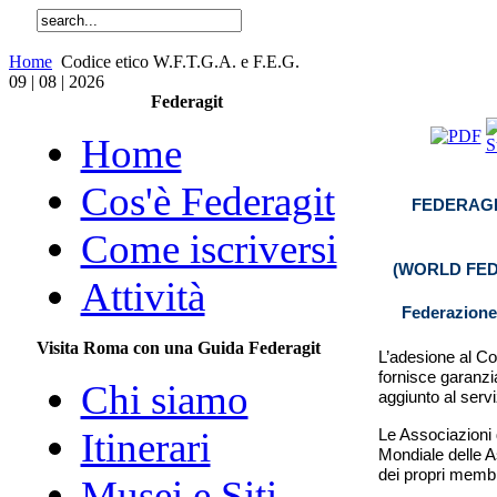
Home
Codice etico W.F.T.G.A. e F.E.G.
09 | 08 | 2026
Federagit
Home
Cos'è Federagit
FEDERAG
Come iscriversi
(
WORLD FED
Attività
Federazione 
Visita Roma con una Guida Federagit
L’adesione al Co
fornisce garanzia
Chi siamo
aggiunto al serviz
Le Associazioni 
Itinerari
Mondiale delle A
dei propri membri,
Musei e Siti