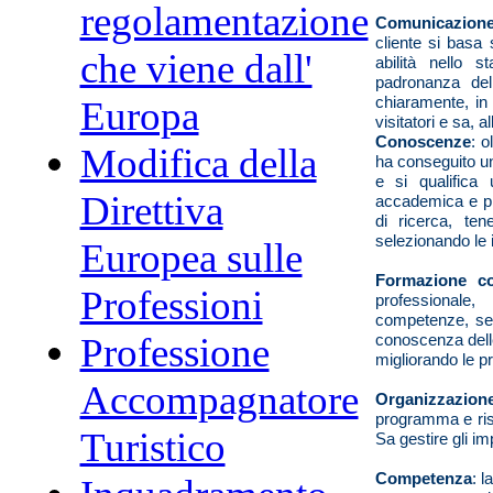
regolamentazione
Comunicazion
cliente si basa 
che viene dall'
abilità nello s
padronanza del
chiaramente, in
Europa
visitatori e sa, 
Conoscenze
: o
Modifica della
ha conseguito un
e si qualifica 
Direttiva
accademica e pr
di ricerca, ten
selezionando le i
Europea sulle
Formazione co
Professioni
professionale,
competenze, seg
conoscenza delle
Professione
migliorando le pr
Accompagnatore
Organizzazion
programma e risp
Turistico
Sa gestire gli imp
Competenza
: l