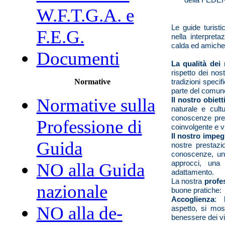
W.F.T.G.A. e
Le guide turistic
F.E.G.
nella interpreta
calda ed amichevo
Documenti
La qualità dei 
rispetto dei nost
tradizioni specif
Normative
parte del comune
Normative sulla
Il nostro obiett
naturale e cult
conoscenze pre
Professione di
coinvolgente e v
Il nostro impe
Guida
nostre prestazi
conoscenze, un
approcci, una 
NO alla Guida
adattamento.
La nostra
profe
nazionale
buone pratiche:
Accoglienza
:
NO alla de-
aspetto, si mos
benessere dei vis