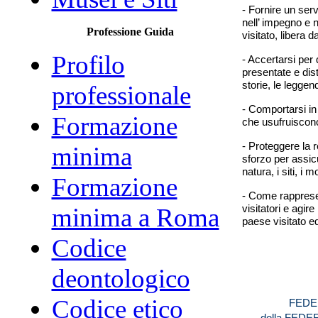
- Fornire un serv
nell’ impegno e 
Professione Guida
visitato, libera 
Profilo
- Accertarsi per 
presentate e dis
storie, le leggend
professionale
- Comportarsi in 
Formazione
che usufruiscono 
- Proteggere la 
minima
sforzo per assicu
natura, i siti, i
Formazione
- Come rappresen
visitatori e agir
minima a Roma
paese visitato e
Codice
deontologico
Codice etico
FEDE
della
FEDE