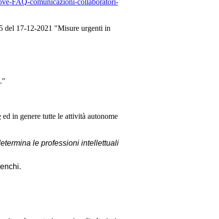
ove-FAQ-comunicazioni-collaboratori-
5 del 17-12-2021 "Misure urgenti in
."
e
ed in genere tutte le attività autonome
etermina le professioni intellettuali
lenchi.