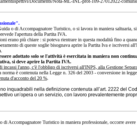
rientamentiispettivi/Documents/Nota-ML-INL-prot-109-27012022-comunicaz
sionale".
i Guida o di Accompagnatore Turistico, o si lavora in maniera saltuaria, s
evede l'apertura della Partita IVA.
ioni erano più chiare :
si poteva rientrare in questa modalità fino a quan
peramento di queste soglie bisognava aprire la Partita Iva e iscriversi al
a.
ssere adottato solo se
l'attività è esercitata in maniera
non continua
ativa, si deve aprire la Partita IVA.
 incassi l'anno, c'è l'obbligo di iscriversi all'INPS, alla Gestione Separa
 norma è contenuta nella Legge n. 326 del 2003 - conversione in legge
tenuta d'acconto del 20 %
.
ono inquadrabili nella definizione contenuta all’art. 2222 del Co
pettivo un'opera o un servizio, con lavoro prevalentemente prop
da o di Accompagnatore Turistico in maniera professionale, occorre aver