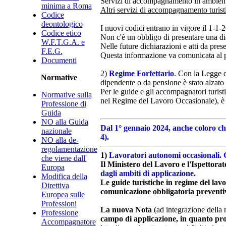
Servizi di accompagnamento in ambient
minima a Roma
Altri servizi di accompagnamento turisti
Codice
deontologico
I nuovi codici entrano in vigore il 1-1-
Codice etico
Non c'è un obbligo di presentare una di
W.F.T.G.A. e
Nelle future dichiarazioni e atti da pres
F.E.G.
Questa informazione va comunicata al p
Documenti
2)
Regime Forfettario
.
Con la Legge d
Normative
dipendente o da pensione è stato alzato
Per le guide e gli accompagnatori turis
Normative sulla
nel Regime del Lavoro Occasionale), è st
Professione di
Guida
NO alla Guida
Dal 1° gennaio 2024, anche coloro che
nazionale
4).
NO alla de-
regolamentazione
1)
Lavoratori autonomi occasionali. 
che viene dall'
Il Ministero del Lavoro e l'Ispettor
Europa
dagli ambiti di applicazione.
Modifica della
Le guide turistiche in regime del lav
Direttiva
comunicazione obbligatoria preventiv
Europea sulle
Professioni
La nuova Nota
(ad integrazione della 
Professione
campo di applicazione, in quanto prof
Accompagnatore