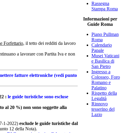
Rassegna
Stampa Roma
Informazioni per
Guide Roma
Piano Pullman
Roma
 Forfettario
, il tetto dei redditi da lavoro
Calendario
Papale
tinuano a lavorare con Partita Iva e non
Musei Vaticani
e Basilica di
San Pietro
Ingresso a
ettere fatture elettroniche (vedi punto
Colosseo, Foro
Romano e
Palatino
Rispetto della
22 :
le guide turistiche sono escluse
Legalità
Rinnovo
to al 20 %) non sono soggette alla
tesserino del
Lazio
27-1-2022)
esclude le guide turistiche dal
punto 12 della Nota).