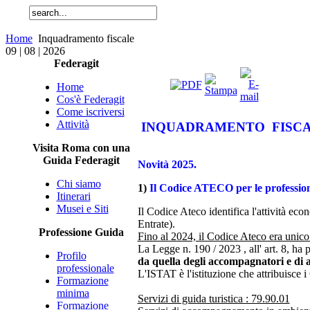
Home
Inquadramento fiscale
09 | 08 | 2026
Federagit
Home
Cos'è Federagit
Come iscriversi
Attività
INQUADRAMENTO FISCAL
Visita Roma con una
Guida Federagit
Novità 2025.
Chi siamo
1)
Il Codice ATECO per le professioni
Itinerari
Musei e Siti
Il Codice Ateco identifica l'attività econ
Entrate).
Professione Guida
Fino al 2024, il Codice Ateco era unico 
La Legge n. 190 / 2023 , all' art. 8, ha 
Profilo
da quella degli accompagnatori e di al
professionale
L'ISTAT è l'istituzione che attribuisce 
Formazione
minima
Servizi di guida turistica : 79.90.01
Formazione