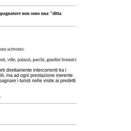
mpagnatore non sono una "ditta
tura scrivono:
i, ville, palazzi, parchi, giardini botanici
i direttamente intercorrenti tra i
imili, ma ad ogni prestazione inerente
agnare i turisti nelle visite ai predetti
.