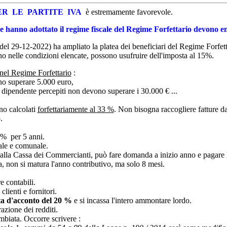
R LE PARTITE IVA
è estremamente favorevole.
 hanno adottato il regime fiscale del Regime Forfettario devono em
del 29-12-2022) ha ampliato la platea dei beneficiari del Regime Forfe
ano nelle condizioni elencate, possono usufruire dell'imposta al 15%.
 nel Regime Forfettario
:
no superare 5.000 euro,
o dipendente percepiti non devono superare i 30.000 € ...
no calcolati
forfettariamente al 33 %
. Non bisogna raccogliere fatture da
.
5 % per 5 anni.
nale e comunale.
o alla Cassa dei Commercianti, può fare domanda a inizio anno e pagare l
sa, non si matura l'anno contributivo, ma solo 8 mesi.
re contabili.
lienti e fornitori.
uta d'acconto del 20 %
e si incassa l'intero ammontare lordo.
azione dei redditi.
ambiata. Occorre scrivere :