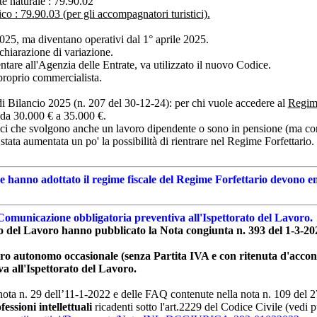
e naturale : 79.90.02
co : 79.90.03 (per gli accompagnatori turistici).
2025, ma diventano operativi dal 1° aprile 2025.
chiarazione di variazione.
entare all'Agenzia delle Entrate, va utilizzato il nuovo Codice.
roprio commercialista.
i Bilancio 2025 (n. 207 del 30-12-24): per chi vuole accedere al
Regime
 da 30.000 € a 35.000 €.
tici che svolgono anche un lavoro dipendente o sono in pensione (ma con
ata aumentata un po' la possibilità di rientrare nel Regime Forfettario.
 hanno adottato il regime fiscale del Regime Forfettario devono em
Comunicazione obbligatoria preventiva all'Ispettorato del Lavoro.
ato del Lavoro hanno pubblicato la Nota congiunta n. 393 del 1-3-20
oro autonomo occasionale (senza Partita IVA e con ritenuta d'accon
a all'Ispettorato del Lavoro.
nota n. 29 dell’11-1-2022 e delle FAQ contenute nella nota n. 109 del 
essioni intellettuali
ricadenti sotto l'art.2229 del Codice Civile (vedi 