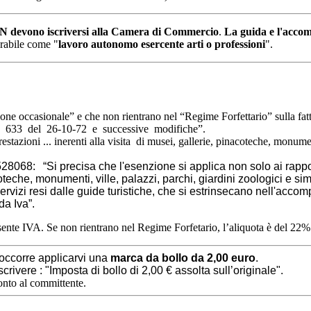
N devono iscriversi alla Camera di Commercio
.
La guida e l'acco
drabile come "
lavoro autonomo esercente arti o professioni
".
one occasionale” e che non rientrano nel “Regime Forfettario” sulla fat
. 633 del 26-10-72 e successive modifiche”.
tazioni ... inerenti alla visita di musei, gallerie, pinacoteche, monument
528068: “Si precisa che l'esenzione si applica non solo ai rapport
coteche, monumenti, ville, palazzi, parchi, giardini zoologici e s
i servizi resi dalle guide turistiche, che si estrinsecano nell'accomp
da Iva”.
sente IVA. Se non rientrano nel Regime Forfetario, l’aliquota è del 22%
 occorre applicarvi una
marca da
bollo da 2,00 euro
.
 scrivere : "Imposta di bollo di 2,00 € assolta sull’originale".
onto al committente.