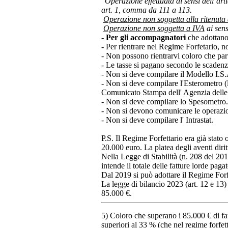
“
Operazione effettuata ai sensi dell’a
art. 1, comma da 111 a 113
.
Operazione
non soggetta alla ritenuta 
Operazione non soggetta a IVA
ai sens
-
Per gli accompagnatori
che adottano 
- Per rientrare nel Regime Forfetario, no
- Non possono rientrarvi coloro che part
- Le tasse si pagano secondo le scadenze
- Non si deve compilare il Modello I.S.A.
- Non si deve compilare l'Esterometro (l
Comunicato Stampa dell' Agenzia delle 
- Non si deve compilare lo Spesometro.
- Non si devono comunicare le operazioni
- Non si deve compilare l' Intrastat.
P.S. Il Regime Forfettario era già stato
20.000 euro. La platea degli aventi diri
Nella Legge di Stabilità (n. 208 del 201
intende il totale delle fatture lorde pag
Dal 2019 si può adottare il Regime Forfet
La legge di bilancio 2023 (art. 12 e 13)
85.000 €.
5) Coloro che superano i 85.000 € di fat
superiori al 33 % (che nel regime forfet