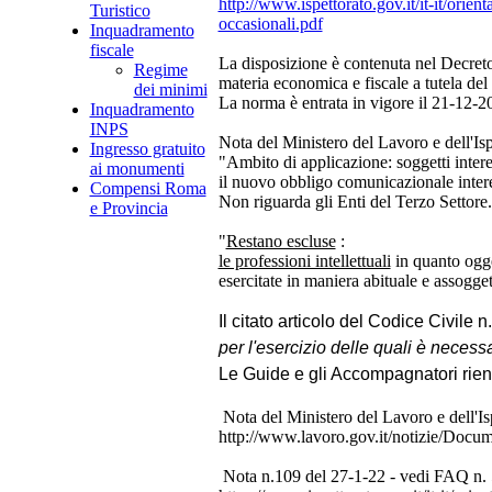
http://www.ispettorato.gov.it/it-it/
Turistico
occasionali.pdf
Inquadramento
fiscale
La disposizione è contenuta nel Decret
Regime
materia economica e fiscale a tutela del
dei minimi
La norma è entrata in vigore il 21-12-2
Inquadramento
INPS
Nota del Ministero del Lavoro e dell'Is
Ingresso gratuito
"Ambito di applicazione: soggetti interes
ai monumenti
il nuovo obbligo comunicazionale intere
Compensi Roma
Non riguarda gli Enti del Terzo Settore.
e Provincia
"
Restano escluse
:
le professioni intellettuali
in quanto ogge
esercitate in maniera abituale e assogge
Il citato articolo del Codice Civile n
per l'esercizio delle quali è necessar
Le Guide e gli Accompagnatori rientr
Nota del Ministero del Lavoro e dell'Is
http://www.lavoro.gov.it/notizie/Do
Nota n.109 del 27-1-22 - vedi FAQ n. 