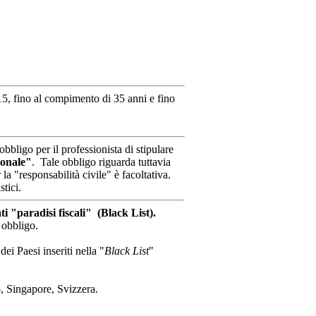
15, fino al compimento di 35 anni e fino
bbligo per il professionista di stipulare
sionale"
. Tale obbligo riguarda tuttavia
a "responsabilità civile" è facoltativa.
tici.
ti "paradisi fiscali" (Black List).
 obbligo.
ei Paesi inseriti nella "
Black List
"
o, Singapore, Svizzera.