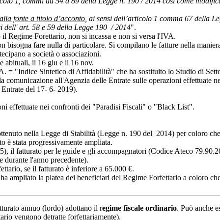
rticolo 1, commi da 54 a 89 della Legge n. 190 / 2014 così come modif
alla fonte a titolo d’acconto
, ai sensi dell’articolo 1 comma 67 della 
i dell' art. 58 e 59 della Legge 190 / 2014
".
il Regime Forettario, non si incassa e non si versa l'IVA.
n bisogna fare nulla di particolare. Si compilano le fatture nella manier
ecipano a società o associazioni.
 abituali, il
16 giu e il 16 nov.
 = "Indice Sintetico di Affidabilità" che ha sostituito lo Studio di Sett
a comunicazione all'Agenzia delle Entrate sulle operazioni effettuate ne
Entrate del 17- 6- 2019).
 effettuate nei confronti dei "Paradisi Fiscali" o "Black List".
 ottenuto nella Legge di Stabilità (Legge n. 190 del 2014) per coloro che
tto è stata progressivamente ampliata.
5), il fatturato per le guide e gli accompagnatori (Codice Ateco 79.90.20
ate durante l'anno precedente).
tario, se il fatturato è inferiore a 65.000 €.
 ha ampliato la platea dei beneficiari del Regime Forfettario a coloro ch
turato annuo (lordo) adottano il r
egime fiscale ordinario
. Può anche e
tario vengono detratte forfettariamente).