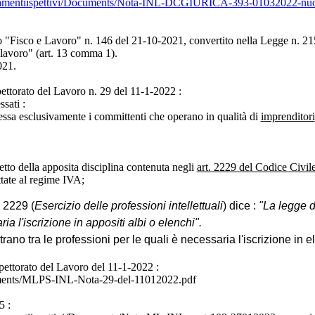
orientamentiispettivi/Documents/Nota-INL-DCGIURICA-393-01032022-nu
o "Fisco e Lavoro" n. 146 del 21-10-2021, convertito nella Legge n. 21
 lavoro" (art. 13 comma 1).
021.
pettorato del Lavoro n. 29 del 11-1-2022 :
sati :
ssa esclusivamente i committenti che operano in qualità di
imprenditori
tto della apposita disciplina contenuta negli
art. 2229 del Codice Civil
ttate al regime IVA;
. 2229 (
Esercizio delle professioni intellettuali
) dice :
"La legge d
ia l'iscrizione in appositi albi o elenchi".
ano tra le professioni per le quali è necessaria l'iscrizione in e
pettorato del Lavoro del 11-1-2022 :
cuments/MLPS-INL-Nota-29-del-11012022.pdf
5 :