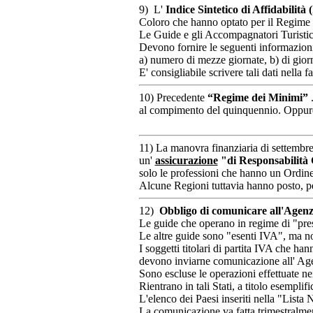
9) L'
Indice Sintetico di Affidabilità 
Coloro che hanno optato per il Regime 
Le Guide e gli Accompagnatori Turisti
Devono fornire le seguenti informazioni
a) numero di mezze giornate, b) di giorn
E' consigliabile scrivere tali dati nella fa
10) Precedente
“Regime dei Minimi”
al compimento del quinquennio. Oppure 
11) La manovra finanziaria di settembre 2
un'
assicurazione
"di Responsabilità Ci
solo le professioni che hanno un Ordine 
Alcune Regioni tuttavia hanno posto, per
12)
Obbligo di comunicare all'Agenzia 
Le guide che operano in regime di "pres
Le altre guide sono "esenti IVA", ma n
I soggetti titolari di partita IVA che ha
devono inviarne comunicazione all' Age
Sono escluse le operazioni effettuate nei
Rientrano in tali Stati, a titolo esemp
L'elenco dei Paesi inseriti nella "Lista
La comunicazione va fatta trimestralme