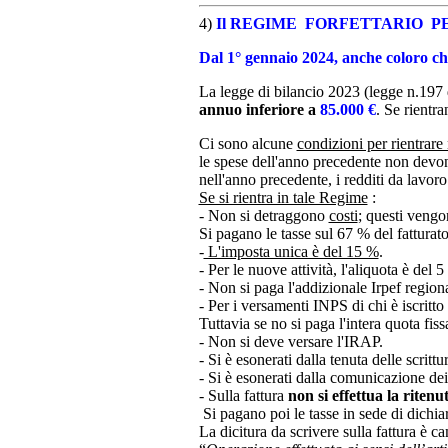
4)
Il REGIME FORFETTARIO
PE
Dal 1° gennaio 2024, anche coloro che
La legge di bilancio 2023 (legge n.197 
annuo inferiore a
85.000 €
. Se rientr
Ci sono alcune
condizioni per rientrare
le spese dell'anno precedente non devo
nell'anno precedente, i redditi da lavor
Se si rientra in tale Regime
:
- Non si detraggono
costi
; questi vengo
Si pagano le tasse sul 67 % del fatturato
-
L'imposta unica è del 15 %
.
- Per le nuove attività, l'aliquota è del 
- Non si paga l'addizionale Irpef regio
- Per i versamenti INPS di chi è iscritt
Tuttavia se no si paga l'intera quota fis
- Non si deve versare l'IRAP.
- Si è esonerati dalla tenuta delle scrittu
- Si è esonerati dalla comunicazione dei c
- Sulla fattura
non si effettua la riten
Si pagano poi le tasse in sede di dichiar
La dicitura da scrivere sulla fattura è c