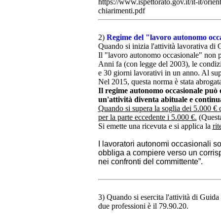
https://www.ispettorato.gov.it/it-it/o
chiarimenti.pdf
2)
Regime del "lavoro autonomo occa
Quando si inizia l'attività lavorativa d
Il "lavoro autonomo occasionale" non pr
Anni fa (con legge del 2003), l
e condiz
e 30 giorni lavorativi in un anno. Al su
Nel 2015, questa norma è stata abrogat
Il regime autonomo occasionale può e
un'attività diventa abituale e continu
Quando si supera la soglia dei 5.000 € di
per la parte eccedente i 5.000 €.
(Questa
Si emette una ricevuta e si applica la
ri
I lavoratori autonomi occasionali s
obbliga a compiere verso un corris
nei confronti del committente”.
3) Quando si esercita l'attività di Gui
due professioni è il 79.90.20.