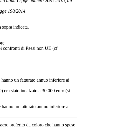
icato dalla Legge numero 208 / 2015,
all’'
Legge 190/2014
.
a sopra indicata.
ore.
i confronti di Paesi non UE (cf.
 hanno un fatturato annuo inferiore ai
) era stato innalzato a 30.000 euro (si
e hanno un fatturato annuo inferiore a
ssere preferito da coloro che hanno spese