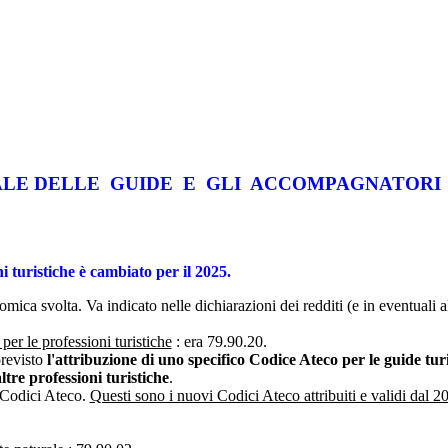
E DELLE GUIDE E GLI ACCOMPAGNATORI T
 turistiche è cambiato per il 2025.
omica svolta. Va indicato nelle dichiarazioni dei redditi (e in eventuali al
per le professioni turistiche
: era 79.90.20.
previsto
l'attribuzione di uno specifico Codice Ateco per le guide turis
tre professioni turistiche
.
i Codici Ateco.
Questi sono i nuovi Codici Ateco attribuiti e validi dal 2