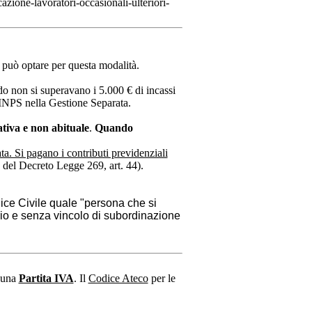
ione-lavoratori-occasionali-ulteriori-
i può optare per questa modalità.
do non si superavano i 5.000 € di incassi
l'INPS nella Gestione Separata.
tiva e non abituale
.
Quando
ta. Si pagano i contributi previdenziali
 del Decreto Legge 269, art. 44).
dice Civile quale "persona che si
rio e senza vincolo di subordinazione
e una
Partita IVA
. Il
Codice Ateco
per le