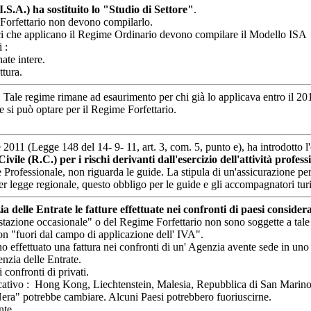
(I.S.A.) ha sostituito lo "Studio di Settore"
.
Forfettario non devono compilarlo.
ci che applicano il Regime Ordinario devono compilare il Modello ISA
 :
ate intere.
ttura.
. Tale regime rimane ad esaurimento per chi già lo applicava entro il 20
si può optare per il Regime Forfettario.
011 (Legge 148 del 14- 9- 11, art. 3, com. 5, punto e), ha introdotto l'o
vile (R.C.) per i rischi derivanti dall'esercizio dell'attività profes
Professionale, non riguarda le guide. La stipula di un'assicurazione per l
 legge regionale, questo obbligo per le guide e gli accompagnatori turis
delle Entrate le fatture effettuate nei confronti di paesi considera
tazione occasionale" o del Regime Forfettario non sono soggette a tale
on "fuori dal campo di applicazione dell' IVA".
nno effettuato una fattura nei confronti di un' Agenzia avente sede in uno d
nzia delle Entrate.
 confronti di privati.
lificativo : Hong Kong, Liechtenstein, Malesia, Repubblica di San Marin
 Nera" potrebbe cambiare. Alcuni Paesi potrebbero fuoriuscirne.
nte.