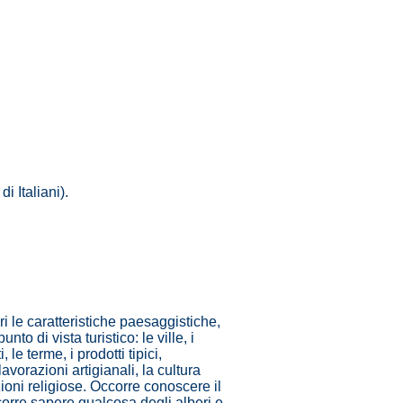
.
i Italiani).
ori le caratteristiche paesaggistiche,
 di vista turistico: le ville, i
, le terme, i prodotti tipici,
avorazioni artigianali, la cultura
razioni religiose. Occorre conoscere il
corre sapere qualcosa degli alberi e