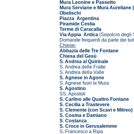
Mura Leonine e Passetto
Mura Serviane e Mura Aureliane 
Obelischi
Piazza Argentina
Piramide Cestia
Terme di Caracalla
Via Appia Antica
(Sepolcro degli 
Domande frequenti da parte dei tur
Chiese:
Abbazia delle Tre Fontane
Chiesa del Gesù
S. Andrea al Quirinale
S. Andrea delle Fratte
S. Andrea della Valle
S. Agnese in Agone
S. Agnese fuori le Mura
S. Agostino
SS. Apostoli
S. Carlino alle Quattro Fontane
S. Cecilia a Trastevere
S. Clemente (con Scavi e Mitreo)
S. Cosma e Damiano
S. Costanza
S. Croce in Gerusalemme
S. Francesco a Ripa