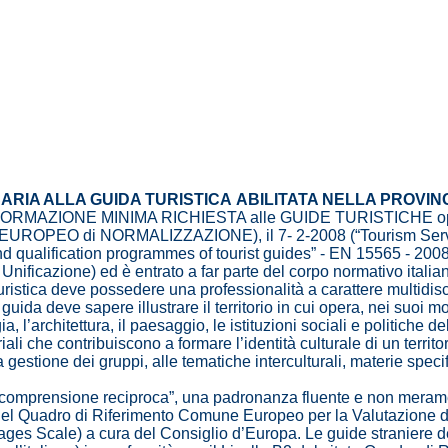
ARIA ALLA GUIDA TURISTICA
ABILITATA NELLA PROVINCI
MAZIONE MINIMA RICHIESTA alle GUIDE TURISTICHE operan
EUROPEO di NORMALIZZAZIONE), il 7- 2-2008 (“Tourism Servi
nd qualification programmes of tourist guides” - EN 15565 - 2008).
 Unificazione) ed è entrato a far parte del corpo normativo italia
ristica deve possedere una professionalità a carattere multidisc
da deve sapere illustrare il territorio in cui opera, nei suoi mo
gia, l’architettura, il paesaggio, le istituzioni sociali e politiche de
ali che contribuiscono a formare l’identità culturale di un territo
 gestione dei gruppi, alle tematiche interculturali, materie speci
.
are comprensione reciproca”, una padronanza fluente e non meram
C1 del Quadro di Riferimento Comune Europeo per la Valutazion
es Scale) a cura del Consiglio d’Europa. Le guide straniere d