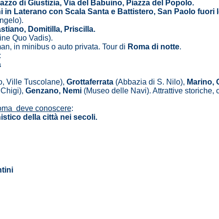
zzo di Giustizia, Via del Babuino, Piazza del Popolo.
 in Laterano con Scala Santa e Battistero, San Paolo fuori l
ngelo).
stiano, Domitilla, Priscilla.
ine Quo Vadis).
n, in minibus o auto privata. Tour di
Roma di notte
.
:
a
, Ville Tuscolane),
Grottaferrata
(Abbazia di S. Nilo),
Marino, 
Chigi),
Genzano, Nemi
(Museo delle Navi). Attrattive storiche, 
Roma deve conoscere
:
tico della città nei secoli.
tini