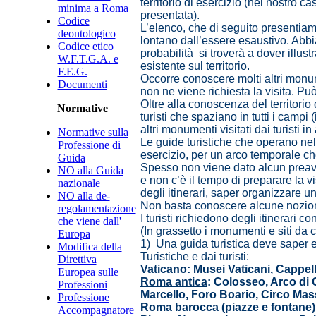
territorio di esercizio (nel nostro c
minima a Roma
presentata).
Codice
L’elenco, che di seguito presentiam
deontologico
lontano dall’essere esaustivo. Abb
Codice etico
probabilità si troverà a dover illu
W.F.T.G.A. e
esistente sul territorio.
F.E.G.
Occorre conoscere molti altri monu
Documenti
non ne viene richiesta la visita. P
Oltre alla conoscenza del territori
Normative
turisti che spaziano in tutti i campi
altri monumenti visitati dai turisti in 
Normative sulla
Le guide turistiche che operano nell
Professione di
esercizio, per un arco temporale che 
Guida
Spesso non viene dato alcun preavvi
NO alla Guida
e non c’è il tempo di preparare la v
nazionale
degli itinerari, saper organizzare u
NO alla de-
Non basta conoscere alcune nozioni 
regolamentazione
I turisti richiedono degli itinerari 
che viene dall'
(In grassetto i monumenti e siti da
Europa
1) Una guida turistica deve saper e
Modifica della
Turistiche e dai turisti:
Direttiva
Vaticano
: Musei Vaticani, Cappell
Europea sulle
Roma antica
: Colosseo, Arco di 
Professioni
Marcello, Foro Boario, Circo Mas
Professione
Roma barocca
(piazze e fontane)
Accompagnatore