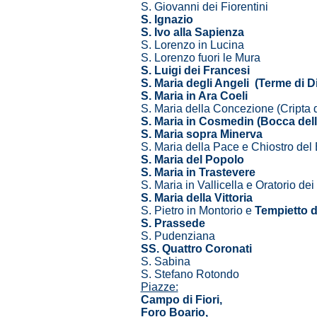
S. Giovanni dei Fiorentini
S. Ignazio
S. Ivo alla Sapienza
S. Lorenzo in Lucina
S. Lorenzo fuori le Mura
S. Luigi dei Francesi
S. Maria degli Angeli (Terme di D
S. Maria in Ara Coeli
S. Maria della Concezione (Cripta 
S. Maria in Cosmedin (Bocca dell
S. Maria sopra Minerva
S. Maria della Pace e Chiostro del
S. Maria del Popolo
S. Maria in Trastevere
S. Maria in Vallicella e Oratorio dei 
S. Maria della Vittoria
S. Pietro in Montorio e
Tempietto 
S. Prassede
S. Pudenziana
SS. Quattro Coronati
S. Sabina
S. Stefano Rotondo
Piazze:
Campo di Fiori,
Foro Boario,