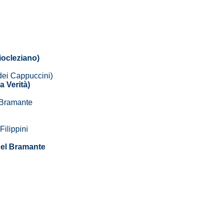
iocleziano)
dei Cappuccini)
a Verità)
 Bramante
Filippini
del Bramante