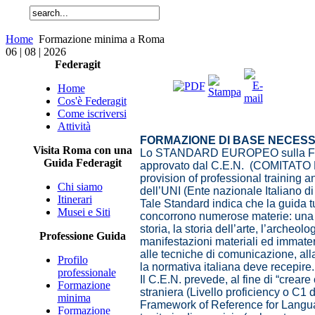
Home
Formazione minima a Roma
06 | 08 | 2026
Federagit
Home
Cos'è Federagit
Come iscriversi
Attività
FORMAZIONE DI BASE NECESS
Visita Roma con una
Lo STANDARD EUROPEO sulla FOR
Guida Federagit
approvato dal C.E.N. (COMITATO 
provision of professional training a
Chi siamo
dell’UNI (Ente nazionale Italiano di
Itinerari
Tale Standard indica che la guida tu
Musei e Siti
concorrono numerose materie: una gui
storia, la storia dell’arte, l’archeolo
Professione Guida
manifestazioni materiali ed immateri
alle tecniche di comunicazione, alla
Profilo
la normativa italiana deve recepire
professionale
Il C.E.N. prevede, al fine di “cre
Formazione
straniera (Livello proficiency o 
minima
Framework of Reference for Languag
Formazione