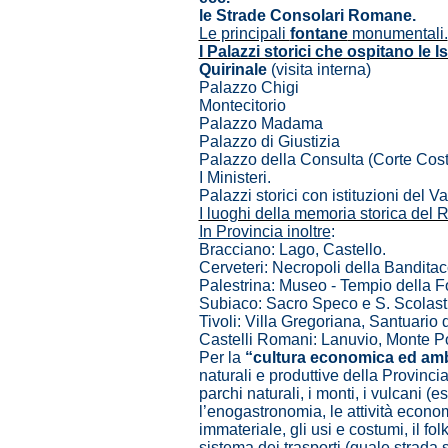
le Strade Consolari Romane.
Le principali
fontane
monumentali.
I Palazzi storici che ospitano le Is
Quirinale
(visita interna)
Palazzo Chigi
Montecitorio
Palazzo Madama
Palazzo di Giustizia
Palazzo della Consulta (Corte Cost
I Ministeri.
Palazzi storici con istituzioni del
I luoghi della memoria storica del 
In Provincia inoltre
:
Bracciano: Lago, Castello.
Cerveteri: Necropoli della Bandita
Palestrina: Museo - Tempio della F
Subiaco: Sacro Speco e S. Scolast
Tivoli: Villa Gregoriana, Santuario 
Castelli Romani: Lanuvio, Monte Po
Per la
“cultura economica ed amb
naturali e produttive della Provinci
parchi naturali, i monti, i vulcani (esti
l’enogastronomia, le attività economi
immateriale, gli usi e costumi, il folk
sistema dei trasporti (quale strada