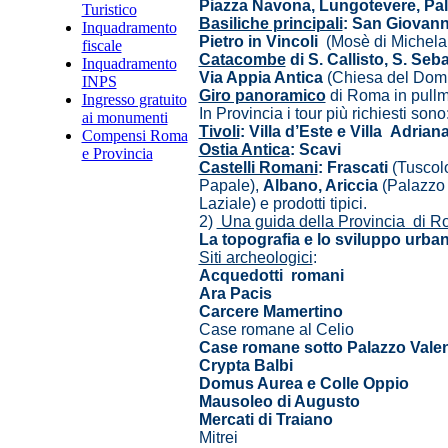
Piazza Navona, Lungotevere, Pala
Turistico
Basiliche principali
: San Giovanni
Inquadramento
Pietro in Vincoli
(Mosè di Michela
fiscale
Catacombe
di S. Callisto, S. Seba
Inquadramento
Via Appia Antica
(Chiesa del Dom
INPS
Giro panoramico
di Roma in pullma
Ingresso gratuito
In Provincia i tour più richiesti sono
ai monumenti
Tivoli
: Villa d’Este e Villa Adrian
Compensi Roma
Ostia Antica
: Scavi
e Provincia
Castelli Romani
: Frascati
(Tuscolo
Papale),
Albano, Ariccia
(Palazzo 
Laziale) e prodotti tipici.
2)
Una guida della Provincia di 
La topografia e lo sviluppo urbanis
Siti archeologici
:
Acquedotti romani
Ara Pacis
Carcere Mamertino
Case romane al Celio
Case romane sotto Palazzo Valen
Crypta Balbi
Domus Aurea e Colle Oppio
Mausoleo di Augusto
Mercati di Traiano
Mitrei