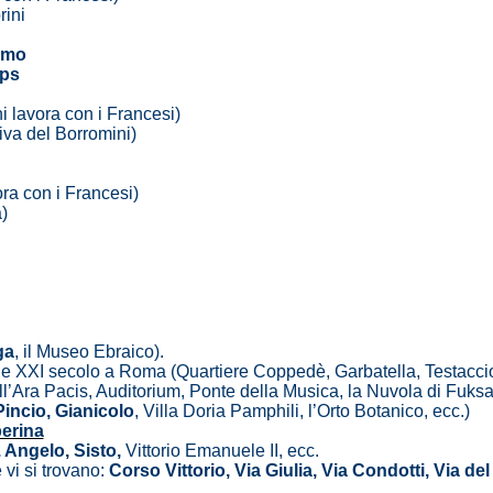
rini
imo
mps
i lavora con i Francesi)
iva del Borromini)
ora con i Francesi)
)
ga
, il Museo Ebraico).
XX e XXI secolo a Roma (Quartiere Coppedè, Garbatella, Testaccio
ll’Ara Pacis, Auditorium, Ponte della Musica, la Nuvola di Fuksa
Pincio, Gianicolo
, Villa Doria Pamphili, l’Orto Botanico, ecc.)
berina
S. Angelo, Sisto,
Vittorio Emanuele II, ecc.
 vi si trovano:
Corso Vittorio, Via Giulia, Via Condotti, Via de