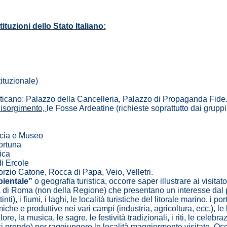
tituzioni dello Stato Italiano:
ituzionale)
 Vaticano: Palazzo della Cancelleria, Palazzo di Propaganda Fide
Risorgimento,
le Fosse Ardeatine (richieste soprattutto dai gruppi d
ccia e Museo
ortuna
ica
di Ercole
rzio Catone, Rocca di Papa, Veio, Velletri.
ientale”
o geografia turistica, occorre saper illustrare ai visitat
a di Roma (non della Regione) che presentano un interesse dal punto
nti), i fiumi, i laghi, le località turistiche del litorale marino, i porti
che e produttive nei vari campi (industria, agricoltura, ecc.), le l
lore, la musica, le sagre, le festività tradizionali, i riti, le celeb
 si prende) per raggiungere le località maggiormente visitate. Oc