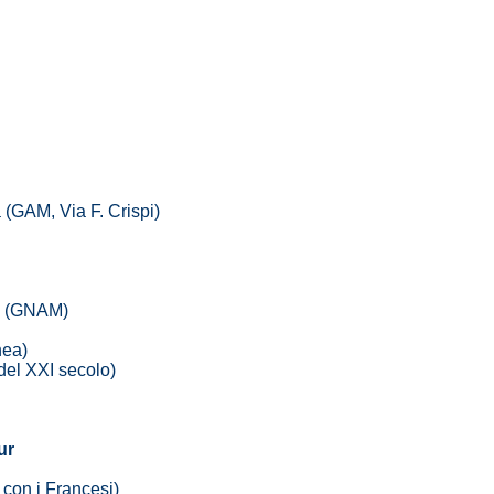
(GAM, Via F. Crispi)
na (GNAM)
nea)
del XXI secolo)
ur
con i Francesi)