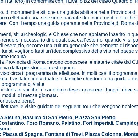
aso l’italiano) in conformità con il Livello B2 del citato Quadro d
o, di monumenti e siti che una guida abilitata nella Provincia
iamo effettuato una selezione parziale dei monumenti e siti ch
strare. Con il tempo una guida operante nella Provincia di Roma 
menti, siti archeologici e Chiese che non abbiamo inserito in 
uò rendersi necessario dire qualcosa dall’esterno, quando vi si p
o di esercizio, occorre una cultura generale che permetta di ri
 (i turisti vogliono farsi un’idea complessiva della vita nel paese v
altre località.
a Provincia di Roma devono conoscere le materie citate dal C.E.N.
va dalla preistoria ai nostri giorni.
so circa il programma da effettuare. In molti casi il programma
isita. I visitatori individuali e le famiglie chiedono una guida a 
n programma di visite.
studiate sui libri, il candidato deve conoscere i luoghi, deve s
con moduli di mezza giornata.
 conoscere bene).
ffettuare le visite guidate dei seguenti tour che vengono richie
a Sistina, Basilica di San Pietro, Piazza San Pietro
.
Costantino, Foro Romano, Palatino, Fori Imperiali, Campidogl
simo.
: Piazza di Spagna, Fontana di Trevi, Piazza Colonna, Montec