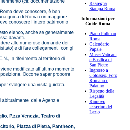
i Riferimento (cfr. documentazione
Rassegna
Stampa Roma
 di Roma deve conoscere, è ben
e una guida di Roma con maggiore
Informazioni per
deve conoscere l’intero patrimonio
Guide Roma
questo elenco, anche se generalmente
Piano Pullman
assa davanti.
Roma
spondere alle numerose domande dei
Calendario
isitato) e di fare collegamenti con gli
Papale
Musei Vaticani
, in riferimento al territorio di
e Basilica di
San Pietro
 viene modificato all’ultimo momento
Ingresso a
disposizione. Occorre saper proporre
Colosseo, Foro
Romano e
aper svolgere una visita guidata.
Palatino
Rispetto della
Legalità
sti abitualmente dalle Agenzie
Rinnovo
tesserino del
Lazio
io, P.zza Venezia, Teatro di
itorio, Piazza di Pietra, Pantheon,