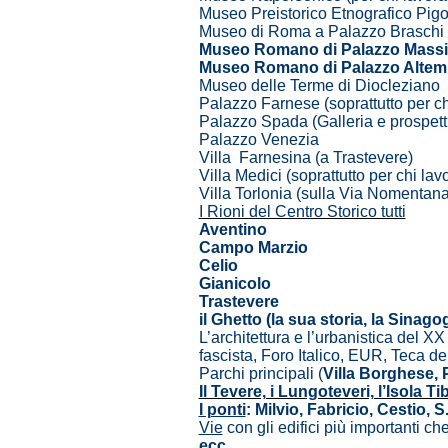
Museo Preistorico Etnografico Pigo
Museo di Roma a Palazzo Braschi
Museo Romano di Palazzo Mass
Museo Romano di Palazzo Alte
Museo delle Terme di Diocleziano
Palazzo Farnese (soprattutto per ch
Palazzo Spada (Galleria e prospett
Palazzo Venezia
Villa Farnesina (a Trastevere)
Villa Medici (soprattutto per chi lav
Villa Torlonia (sulla Via Nomentana
I Rioni del Centro Storico tutti
Aventino
Campo Marzio
Celio
Gianicolo
Trastevere
il Ghetto (la sua storia, la Sinago
L’architettura e l’urbanistica del 
fascista, Foro Italico, EUR, Teca de
Parchi principali (
Villa Borghese, 
Il Tevere, i Lungoteveri, l’Isola Ti
I ponti
: Milvio, Fabricio, Cestio, 
Vie
con gli edifici più importanti che
ecc.